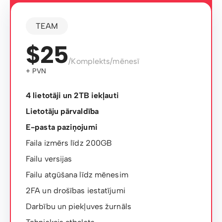
TEAM
$25
/Komplekts/mēnesī
+ PVN
4 lietotāji un 2TB iekļauti
Lietotāju pārvaldība
E-pasta paziņojumi
Faila izmērs līdz 200GB
Failu versijas
Failu atgūšana līdz mēnesim
2FA un drošības iestatījumi
Darbību un piekļuves žurnāls