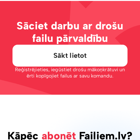
Sāciet darbu ar drošu
failu pārvaldību
Sākt lietot
Reģistrējieties, iegūstiet drošu mākoņkrātuvi un
ērti kopīgojiet failus ar savu komandu.
Kāpēc
abonēt
Failiem.lv?