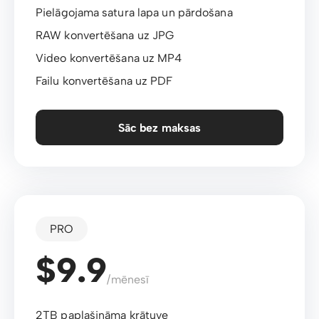
Pielāgojama satura lapa un pārdošana
RAW konvertēšana uz JPG
Video konvertēšana uz MP4
Failu konvertēšana uz PDF
Sāc bez maksas
PRO
$9.9
/mēnesī
2TB paplašināma krātuve