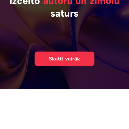
Izcelto
autoru un zīmolu
saturs
Skatīt vairāk