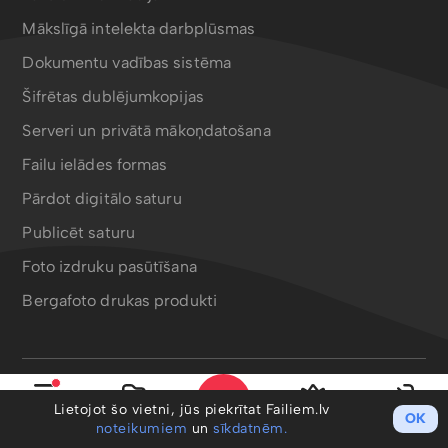
Mākslīgā intelekta darbplūsmas
Dokumentu vadības sistēma
Šifrētas dublējumkopijas
Serveri un privātā mākoņdatošana
Failu ielādes formas
Pārdot digitālo saturu
Publicēt saturu
Foto izdruku pasūtīšana
Bergafoto drukas produkti
Lietotnes un rīki
Lietojot šo vietni, jūs piekrītat Failiem.lv
OK
Izvēlne
Mani faili
PRO
Ieiet
noteikumiem
un
sīkdatnēm.