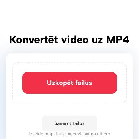
Konvertēt video uz MP4
Uzkopēt failus
Saņemt failus
Izveido mapi failu saņemšanai no citiem