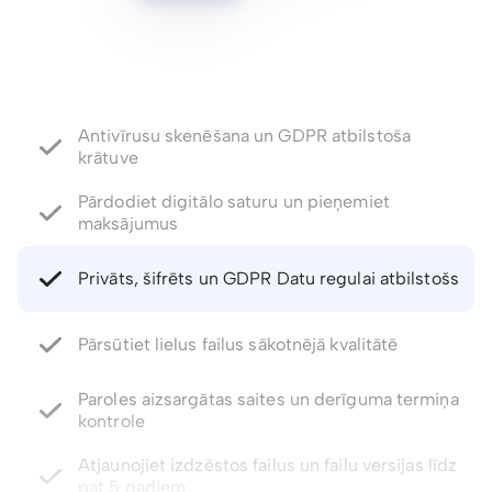
Antivīrusu skenēšana un GDPR atbilstoša
krātuve
Pārdodiet digitālo saturu un pieņemiet
maksājumus
Privāts, šifrēts un GDPR Datu regulai atbilstošs
Pārsūtiet lielus failus sākotnējā kvalitātē
Paroles aizsargātas saites un derīguma termiņa
kontrole
Atjaunojiet izdzēstos failus un failu versijas līdz
pat 5 gadiem
Integrēts E-paraksts. Komentāri un failu