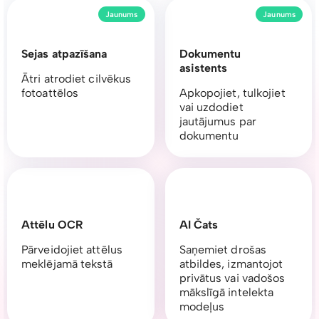
Jaunums
Jaunums
Sejas atpazīšana
Dokumentu
asistents
Ātri atrodiet cilvēkus
fotoattēlos
Apkopojiet, tulkojiet
vai uzdodiet
jautājumus par
dokumentu
Attēlu OCR
AI Čats
Pārveidojiet attēlus
Saņemiet drošas
meklējamā tekstā
atbildes, izmantojot
privātus vai vadošos
mākslīgā intelekta
modeļus