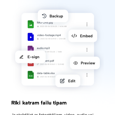
Rīki katram failu tipam
Ja strādājat ar fotoattēliem, video, audio vai