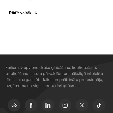
ietagošana
Rādīt vairāk
Atspējot lejupielādes ar tikai skatīšanas piekļuvi
Failiem.lv apvieno drošu glabāšanu, koplietošanu,
publicēšanu, satura pārvaldību un mākslīgā intelekta
rīkus, lai organizētu failus un paātrinātu profesionāļu,
uzņēmumu un viņu klientu darbplūsmas.