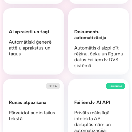
AI apraksti un tagi
Dokumentu
automatizācija
Automātiski ģenerē
attēlu aprakstus un
Automātiski aizpildīt
tagus
rēķinu, čeku un līgumu
datus Failiem.lv DVS
sistēmā
BETA
Jaunums
Runas atpazīšana
Failiem.lv AI API
Pārveidot audio failus
Privāts mākslīgā
tekstā
intelekta API
darbplūsmām un
automatizācijai