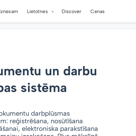
iznesam
Lietotnes
Discover
Cenas
mentu un darbu
bas sistēma
okumentu darbplūsmas
: reģistrēšana, nosūtīšana
āšanai, elektroniska parakstīšana