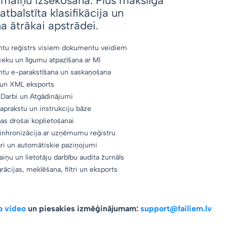
zmaiņu izsekošana. Plus mākslīgā
atbalstīta klasifikācija un
 ātrākai apstrādei.
tu reģistrs visiem dokumentu veidiem
čeku un līgumu atpazīšana ar MI
u e-parakstīšana un saskaņošana
 un XML eksports
, Darbi un Atgādinājumi
aprakstu un instrukciju bāze
pas drošai koplietošanai
sinhronizācija ar uzņēmumu reģistru
i un automātiskie paziņojumi
iņu un lietotāju darbību audita žurnāls
rācijas, meklēšana, filtri un eksports
o video
un piesakies izmēģinājumam:
support@failiem.lv