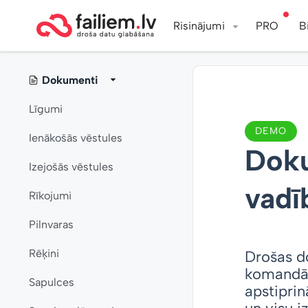
Risinājumi
PRO
B
Dokumenti
Līgumi
DEMO
Ienākošās vēstules
Doku
Izejošās vēstules
vadī
Rīkojumi
Pilnvaras
Rēķini
Drošas d
komandām
Sapulces
apstiprin