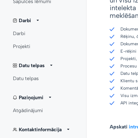
un visu i
Sapulces lēmumi
intelekta 
meklēšana
Darbi
Dokumen
Darbi
Rēķinu, 
Dokument
Projekti
E-rēķini
Projekti
Datu telpas
Procesu 
Datu tel
Datu telpas
Klientu 
Komentār
Visu izma
Paziņojumi
API integ
Atgādinājumi
Apskati
intr
Kontaktinformācija