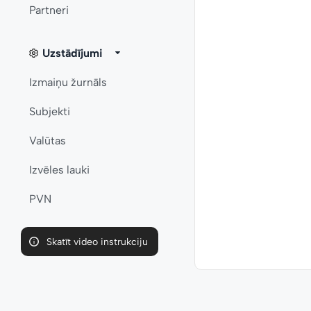
Partneri
Uzstādījumi
Izmaiņu žurnāls
Subjekti
Valūtas
Izvēles lauki
PVN
Skatīt video instrukciju