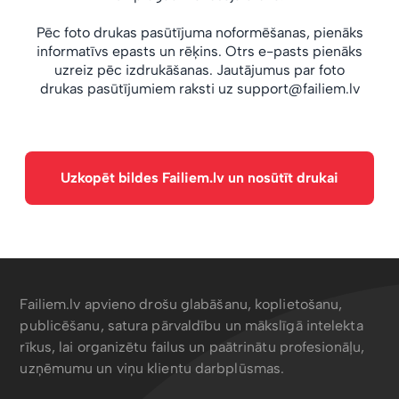
Pēc foto drukas pasūtījuma noformēšanas, pienāks
informatīvs epasts un rēķins. Otrs e-pasts pienāks
uzreiz pēc izdrukāšanas. Jautājumus par foto
drukas pasūtījumiem raksti uz
support@failiem.lv
Uzkopēt bildes Failiem.lv un nosūtīt drukai
Failiem.lv apvieno drošu glabāšanu, koplietošanu,
publicēšanu, satura pārvaldību un mākslīgā intelekta
rīkus, lai organizētu failus un paātrinātu profesionāļu,
uzņēmumu un viņu klientu darbplūsmas.