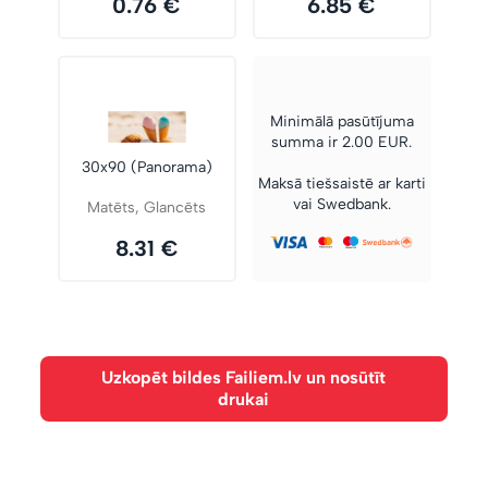
0.76 €
6.85 €
Minimālā pasūtījuma
summa ir 2.00 EUR.
30x90 (Panorama)
Maksā tiešsaistē ar karti
vai Swedbank.
Matēts, Glancēts
8.31 €
Uzkopēt bildes Failiem.lv un nosūtīt
drukai