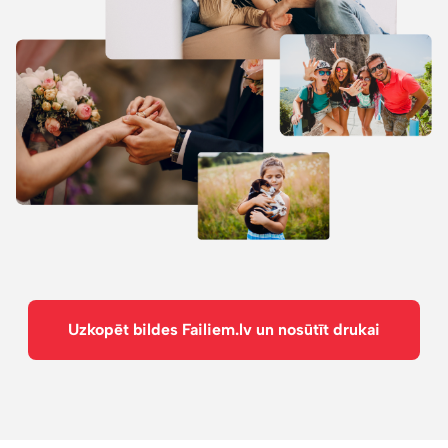
Uzkopēt bildes Failiem.lv un nosūtīt drukai