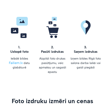
1.
2.
3.
Uzkopē foto
Pasūti izdrukas
Saņem izdrukas
Ielādē bildes
Aizpildi foto drukas
Izņem bildes Rīgā foto
Failiem.lv
datu
pasūtījumu, veic
salona darba laikā vai
glabātuvē
apmaksu un sagaidi
gaidi piegādi
epastu
Foto izdruku izmēri un cenas