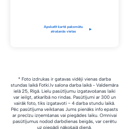
Apskatīt kartē pakomātu
▸
atrašanās vietas
* Foto izdrukas ir gatavas vidēji vienas darba
stundas laikā Fotki.lv salona
darba laikā
- Valdemāra
ielā 25, Rīgā.
Lielu pasūtījumu izgatavošanas laiki
var ieilgt, atkarībā no rindas.
Pasūtījumi ar 300 un
vairāk foto, tiks izgatavoti ~ 4 darba stundu laikā.
Pēc pasūtījuma veikšanas Jums pienāks info epasts
ar precīzu izņemšanas vai piegādes laiku. Omnivai
pasūtījumus nodod darbdienas beigās, var cerētu
uz piegādi nākošajā dienā.