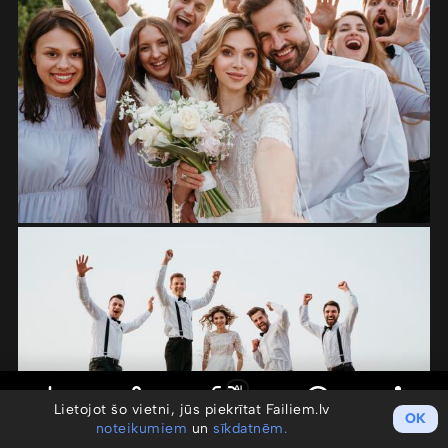
AI
Lietojot šo vietni, jūs piekrītat Failiem.lv
OK
noteikumiem
un
sīkdatnēm.
Saglabāt
Koplietot
Meklēt pēc sejas
Info
Darbības