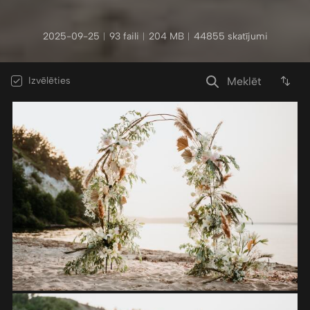
2025-09-25
︱
93 faili
︱
204 MB
︱
44855 skatījumi
Izvēlēties