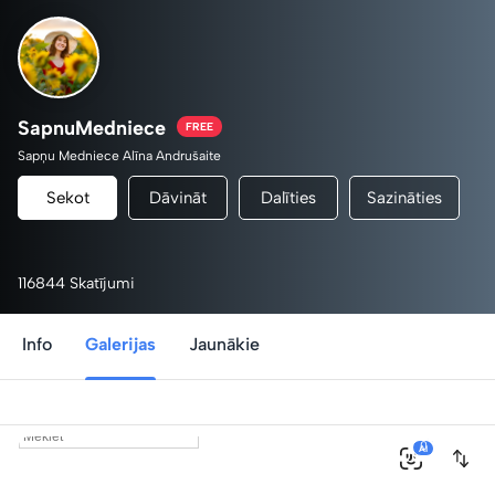
SapnuMedniece
FREE
Sapņu Medniece Alīna Andrušaite
Sekot
Dāvināt
Dalīties
Sazināties
116844 Skatījumi
Info
Galerijas
Jaunākie
0
AI