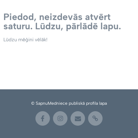
Piedod, neizdevās atvērt
saturu. Lūdzu, pārlādē lapu.
Lūdzu mēģini vēlāk!
© SapnuMedniece publiskā profila lapa