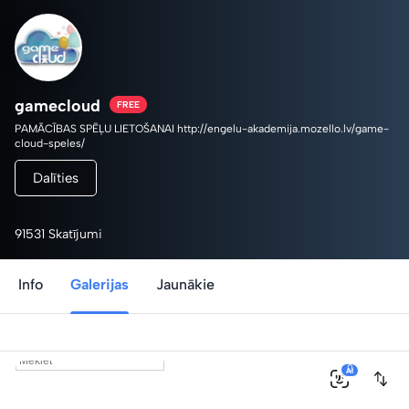
gamecloud
FREE
PAMĀCĪBAS SPĒĻU LIETOŠANAI http://engelu-akademija.mozello.lv/game-
cloud-speles/
Dalīties
91531 Skatījumi
Info
Galerijas
Jaunākie
0
AI