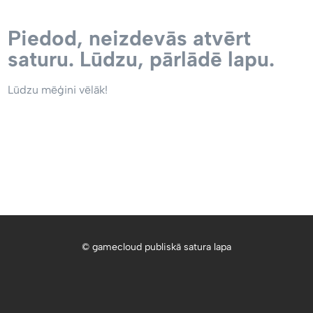
Piedod, neizdevās atvērt
saturu. Lūdzu, pārlādē lapu.
Lūdzu mēģini vēlāk!
© gamecloud publiskā satura lapa