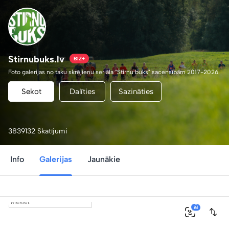
Stirnubuks.lv
BIZ+
Foto galerijas no taku skrējienu seriāla "Stirnu buks" sacensībām 2017-2026.
Sekot
Dalīties
Sazināties
3839132 Skatījumi
Info
Galerijas
Jaunākie
0
AI