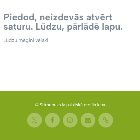
Piedod, neizdevās atvērt
saturu. Lūdzu, pārlādē lapu.
Lūdzu mēģini vēlāk!
© Stirnubuks.lv publiskā profila lapa