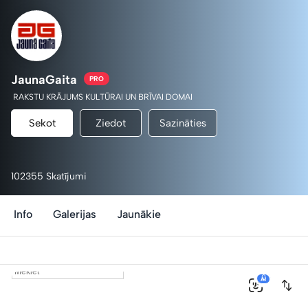
JaunaGaita
PRO
RAKSTU KRĀJUMS KULTŪRAI UN BRĪVAI DOMAI
Sekot
Ziedot
Sazināties
102355 Skatījumi
Info
Galerijas
Jaunākie
0
AI